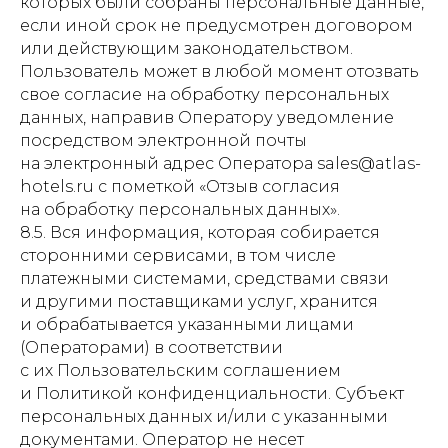
которых были собраны персональные данные,
если иной срок не предусмотрен договором
или действующим законодательством.
© 2026 Отель «Де Ла
Пользователь может в любой момент отозвать
Мапа» - официальный
сайт
свое согласие на обработку персональных
все права защищены
данных, направив Оператору уведомление
посредством электронной почты
на электронный адрес Оператора sales@atlas-
hotels.ru с пометкой «Отзыв согласия
на обработку персональных данных».
8.5. Вся информация, которая собирается
сторонними сервисами, в том числе
платежными системами, средствами связи
и другими поставщиками услуг, хранится
и обрабатывается указанными лицами
(Операторами) в соответствии
с их Пользовательским соглашением
и Политикой конфиденциальности. Субъект
персональных данных и/или с указанными
документами. Оператор не несет