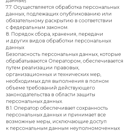
данные).
7.7. Осуществляется обработка персональных
данных, подлежащих опубликованию или
обязательному раскрытию в соответствии
с федеральным законом.
8. Порядок сбора, хранения, передачи
и других видов обработки персональных
данных
Безопасность персональных данных, которые
обрабатываются Оператором, обеспечивается
путем реализации правовых,
организационных и технических мер,
необходимых для выполнения в полном
объеме требований действующего
законодательства в области защиты
О нас
персональных данных.
Инфраструктура
8.1. Оператор обеспечивает сохранность
персональных данных и принимает все
Город
возможные меры, исключающие доступ
Номера
к персональным данным неуполномоченных