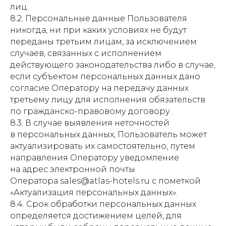
лиц.
Отзывы
8.2. Персональные данные Пользователя
Контакты
никогда, ни при каких условиях не будут
переданы третьим лицам, за исключением
случаев, связанных с исполнением
действующего законодательства либо в случае,
если субъектом персональных данных дано
согласие Оператору на передачу данных
третьему лицу для исполнения обязательств
Политика конфиденциальности
по гражданско-правовому договору.
Согласие на обработку данных
8.3. В случае выявления неточностей
Пользовательское соглашение
в персональных данных, Пользователь может
Правила предоставления
актуализировать их самостоятельно, путем
гостиничных услуг
направления Оператору уведомление
Карточка предприятия
на адрес электронной почты
Сертификат
Оператора sales@atlas-hotels.ru с пометкой
о присвоении категории
«Актуализация персональных данных».
Согласие на рассылки
8.4. Срок обработки персональных данных
определяется достижением целей, для