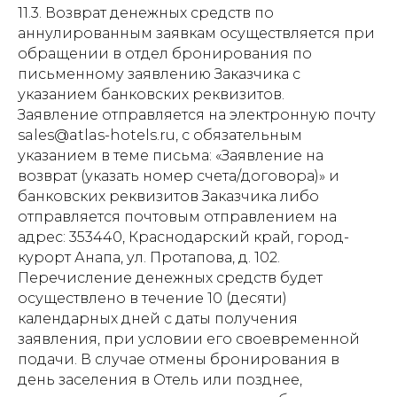
11.3. Возврат денежных средств по
аннулированным заявкам осуществляется при
обращении в отдел бронирования по
письменному заявлению Заказчика с
указанием банковских реквизитов.
О нас
Заявление отправляется на электронную почту
sales@atlas-hotels.ru, с обязательным
Инфраструктура
указанием в теме письма: «Заявление на
Город
возврат (указать номер счета/договора)» и
банковских реквизитов Заказчика либо
Номера
отправляется почтовым отправлением на
Отзывы
адрес: 353440, Краснодарский край, город-
курорт Анапа, ул. Протапова, д. 102.
Контакты
Перечисление денежных средств будет
осуществлено в течение 10 (десяти)
календарных дней с даты получения
заявления, при условии его своевременной
подачи. В случае отмены бронирования в
день заселения в Отель или позднее,
Политика конфиденциальности