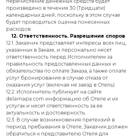
перечисление денежных средств будет
Согласие на обработку данных
произведено в течение 30 (Тридцати)
календарных дней, поскольку в этом случае
Пользовательское соглашение
будет проводиться оценка понесенных
Правила предоставления
гостиничных услуг
расходов.
12. Ответственность. Разрешение споров
Карточка предприятия
12.1. Заказчик представляет интересы всех лиц,
Сертификат
указанных в Заказе, и персонально несет
о присвоении категории
ответственность перед Исполнителем за
Согласие на рассылки
правильность предоставленных данных и
обязательства по оплате Заказа, а также оплате
услуг бронирования в случае отказа от
оказания услуг (включая не заезд в Отель).
© 2026 Отель «Де Ла
12.2. Исполнитель публикует на сайте
Мапа» - официальный
delamapa.com информацию об Отеле и их
сайт
услугах и несет ответственность за ее
все права защищены
актуальность и достоверность.
12.3. В случае возникновения претензий в
период пребывания в Отеле, Заказчик должен
обратиться к представителю Отеля для